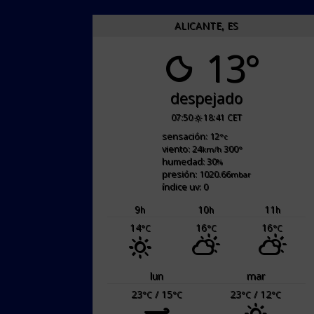
ALICANTE, ES
13°
despejado
07:50
18:41 CET
sensación: 12
°c
viento: 24
300
km/h
°
humedad: 30
%
presión: 1020.66
mbar
índice uv: 0
9
10
11
h
h
h
14
16
16
°C
°C
°C
lun
mar
23
/ 15
23
/ 12
°C
°C
°C
°C