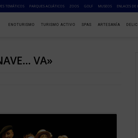
ES TEMÁTICOS
PARQUES ACUÁTICOS
ZOOS
GOLF
MUSEOS
ENLACES DE 
ENOTURISMO
TURISMO ACTIVO
SPAS
ARTESANÍA
DELI
 NAVE… VA»