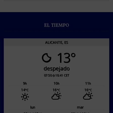
EL TIEMPO
ALICANTE, ES
13°
despejado
07:50
18:41 CET
9
10
11
h
h
h
14
16
16
°C
°C
°C
lun
mar