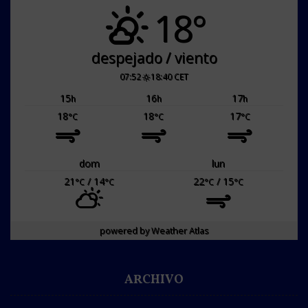
18°
despejado / viento
07:52
18:40 CET
15
16
17
h
h
h
18
18
17
°C
°C
°C
dom
lun
21
/ 14
22
/ 15
°C
°C
°C
°C
powered by
Weather Atlas
ARCHIVO