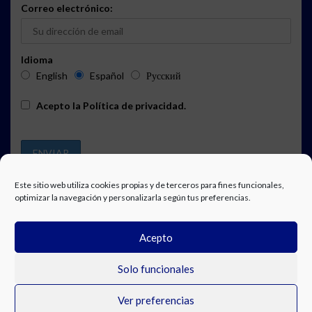
Correo electrónico:
Idioma
English
Español
Русский
Acepto la
Política de privacidad
.
Este sitio web utiliza cookies propias y de terceros para fines funcionales,
optimizar la navegación y personalizarla según tus preferencias.
PUBLICIDAD
SUSCRIPCIÓN A LA AGENDA
AVISO LEGAL
Acepto
POLÍTICA DE PRIVACIDAD
TRABAJA CON NOSOTROS
CONTACTO
FACEBOOK
Solo funcionales
Ver preferencias
© Costa Blanca Up. All rights reserved.