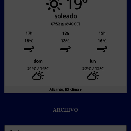
19°
soleado
07:52
18:40 CET
17
18
19
h
h
h
18
18
16
°C
°C
°C
dom
lun
21
/ 14
22
/ 15
°C
°C
°C
°C
Alicante, ES
clima ▸
ARCHIVO