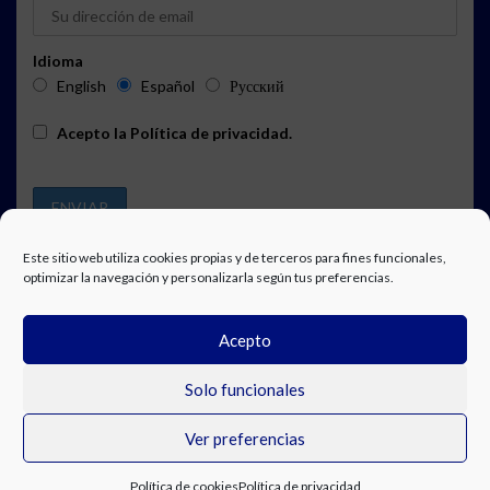
Idioma
English
Español
Русский
Acepto la
Política de privacidad
.
Este sitio web utiliza cookies propias y de terceros para fines funcionales,
optimizar la navegación y personalizarla según tus preferencias.
PUBLICIDAD
SUSCRIPCIÓN A LA AGENDA
AVISO LEGAL
Acepto
POLÍTICA DE PRIVACIDAD
TRABAJA CON NOSOTROS
CONTACTO
FACEBOOK
Solo funcionales
Ver preferencias
© Costa Blanca Up. All rights reserved.
Política de cookies
Política de privacidad