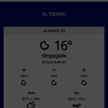
EL TIEMPO
ALICANTE, ES
16°
despejado
07:52
18:40 CET
0
1
2
h
h
h
15
14
13
°C
°C
°C
dom
lun
21
/ 14
23
/ 15
°C
°C
°C
°C