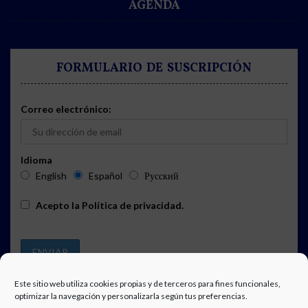
AGENDA
FORMULARIO DE SUSCRIPCIÓN
Correo electrónico:
Idioma
English
Español
Русский
Acepto la
Política de privacidad
.
Este sitio web utiliza cookies propias y de terceros para fines funcionales,
optimizar la navegación y personalizarla según tus preferencias.