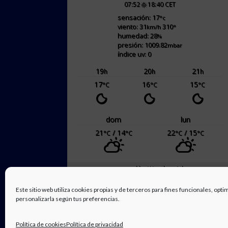
07:52
18:40 CET
sensación: 17
°c
viento: 31
310
km/h
°
humedad: 28
%
presión: 1009.82
mbar
índice uv: 0
19
20
21
h
h
h
17
16
15
°C
°C
°C
dom
lun
21
/ 14
22
/ 15
°C
°C
°C
°C
powered by
Weather Atlas
Este sitio web utiliza cookies propias y de terceros para fines funcionales, opti
personalizarla según tus preferencias.
Política de cookies
Política de privacidad