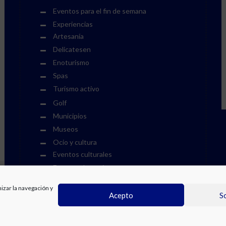
Eventos para el fin de semana
Experiencias
Artesanía
Delicatesen
Enoturismo
Spas
Turismo activo
Golf
Municipios
Museos
Ocio y cultura
Eventos culturales
Eventos deportivos
Fiestas
mizar la navegación y
Otros eventos
Acepto
S
Parques acuáticos
Parques temáticos