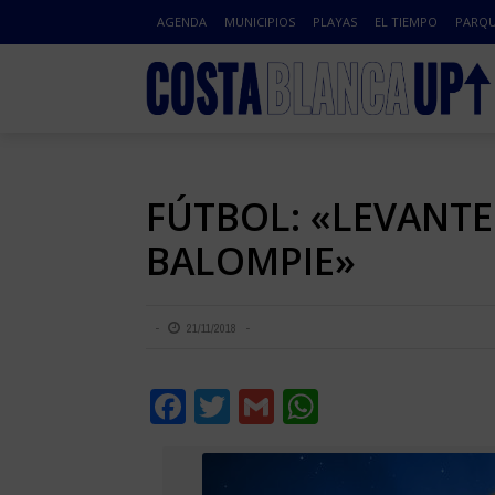
AGENDA
MUNICIPIOS
PLAYAS
EL TIEMPO
PARQU
FÚTBOL: «LEVANTE 
BALOMPIE»
21/11/2018
Facebook
Twitter
Gmail
WhatsApp