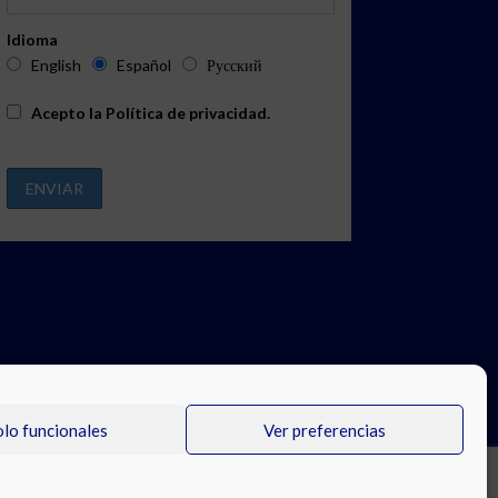
Idioma
English
Español
Русский
Acepto la
Política de privacidad
.
olo funcionales
Ver preferencias