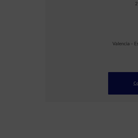
2
Valencia – E
Co