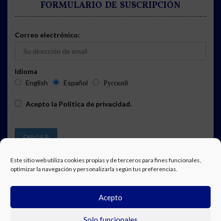
FORMULARIO DE SUSCRIPCIÓN
Correo electrónico:
Idioma
English
Español
Русский
Acepto la
Política de privacidad
.
Este sitio web utiliza cookies propias y de terceros para fines funcionales,
optimizar la navegación y personalizarla según tus preferencias.
PUBLICIDAD
SUSCRIPCIÓN A LA AGENDA
AVISO LEGAL
Acepto
POLÍTICA DE PRIVACIDAD
TRABAJA CON NOSOTROS
CONTACTO
FACEBOOK
Solo funcionales