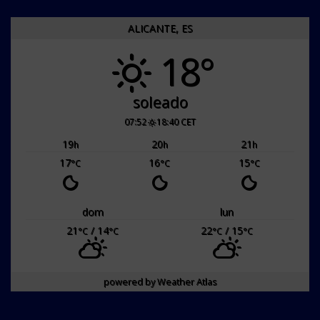
ALICANTE, ES
18°
soleado
07:52
18:40 CET
19
20
21
h
h
h
17
16
15
°C
°C
°C
dom
lun
21
/ 14
22
/ 15
°C
°C
°C
°C
powered by
Weather Atlas