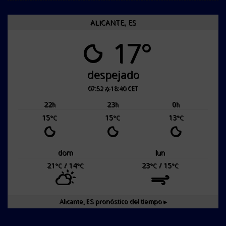
ALICANTE, ES
17°
despejado
07:52
18:40 CET
22
23
0
h
h
h
15
15
13
°C
°C
°C
dom
lun
21
/ 14
23
/ 15
°C
°C
°C
°C
Alicante, ES
pronóstico del tiempo ▸