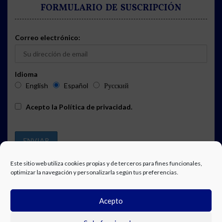
FORMULARIO DE SUSCRIPCIÓN
Correo electrónico:
Idioma
English
Español
Русский
Acepto la
Política de privacidad
.
Este sitio web utiliza cookies propias y de terceros para fines funcionales,
optimizar la navegación y personalizarla según tus preferencias.
PUBLICIDAD
SUSCRIPCIÓN A LA AGENDA
AVISO LEGAL
Acepto
POLÍTICA DE PRIVACIDAD
TRABAJA CON NOSOTROS
CONTACTO
FACEBOOK