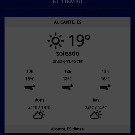
EL TIEMPO
ALICANTE, ES
19°
soleado
07:52
18:40 CET
17
18
19
h
h
h
18
18
16
°C
°C
°C
dom
lun
21
/ 14
22
/ 15
°C
°C
°C
°C
Alicante, ES
clima ▸