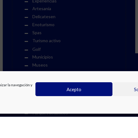
Experiencias
Artesanía
Delicatesen
Enoturismo
Spas
Turismo activo
Golf
Municipios
Museos
Ocio y cultura
Eventos culturales
mizar la navegación y
Eventos deportivos
Acepto
S
Fiestas
Otros eventos
Parques acuáticos
Parques temáticos
Playas
Recomendamos en la Costa Blanca