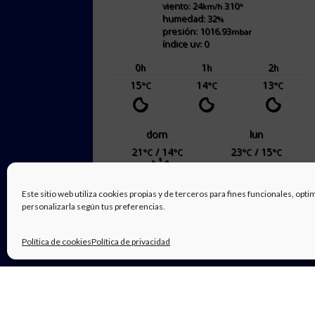
viento: 24
310
km/h
°
humedad: 32
%
presión: 1016.93
mbar
índice uv: 0
0
1
2
h
h
h
15
14
13
°C
°C
°C
dom
lun
21
/ 14
23
/ 15
°C
°C
°C
°C
Este sitio web utiliza cookies propias y de terceros para fines funcionales, opti
powered by
Weather Atlas
personalizarla según tus preferencias.
Política de cookies
Política de privacidad