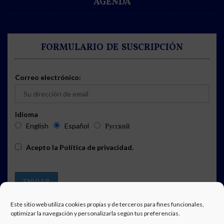
AGENDA
FORMULARIO DE SUSCRIPCIÓN
Correo electrónico:
Idioma
English
Español
Русский
Acepto la
Política de privacidad
.
Este sitio web utiliza cookies propias y de terceros para fines funcionales,
optimizar la navegación y personalizarla según tus preferencias.