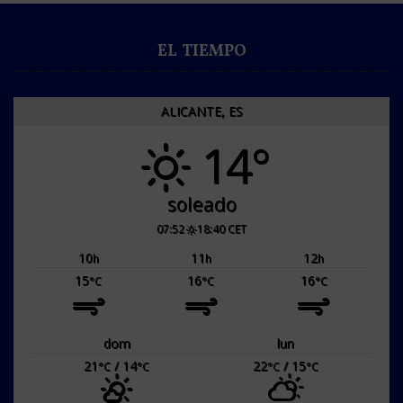
EL TIEMPO
ALICANTE, ES
14°
soleado
07:52
18:40 CET
10
11
12
h
h
h
15
16
16
°C
°C
°C
dom
lun
21
/ 14
22
/ 15
°C
°C
°C
°C