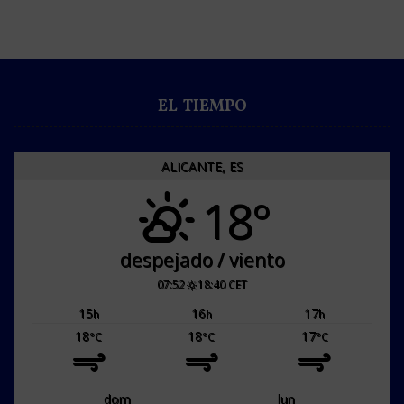
EL TIEMPO
ALICANTE, ES
18°
despejado / viento
07:52
18:40 CET
15
16
17
h
h
h
18
18
17
°C
°C
°C
dom
lun