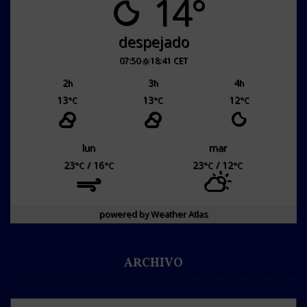
14°
despejado
07:50
18:41 CET
2
3
4
h
h
h
13
13
12
°C
°C
°C
lun
mar
23
/ 16
23
/ 12
°C
°C
°C
°C
powered by
Weather Atlas
ARCHIVO