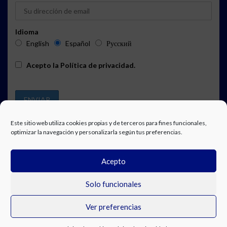
Idioma
English
Español
Русский
Acepto la
Política de privacidad
.
Este sitio web utiliza cookies propias y de terceros para fines funcionales,
optimizar la navegación y personalizarla según tus preferencias.
PUBLICIDAD
SUSCRIPCIÓN A LA AGENDA
AVISO LEGAL
Acepto
POLÍTICA DE PRIVACIDAD
TRABAJA CON NOSOTROS
CONTACTO
FACEBOOK
Solo funcionales
Ver preferencias
© Costa Blanca Up. All rights reserved.