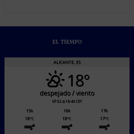
EL TIEMPO
ALICANTE, ES
18°
despejado / viento
07:52
18:40 CET
15
16
17
h
h
h
18
18
17
°C
°C
°C