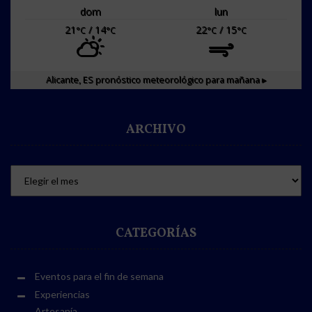
dom
lun
21
/ 14
22
/ 15
°C
°C
°C
°C
Alicante, ES
pronóstico meteorológico para mañana ▸
ARCHIVO
CATEGORÍAS
Eventos para el fin de semana
Experiencias
Artesanía