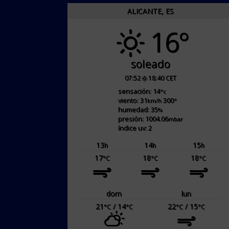
ALICANTE, ES
16°
soleado
07:52
18:40 CET
sensación: 14
°c
viento: 31
300
km/h
°
humedad: 35
%
presión: 1004.06
mbar
índice uv: 2
13
14
15
h
h
h
17
18
18
°C
°C
°C
dom
lun
21
/ 14
22
/ 15
°C
°C
°C
°C