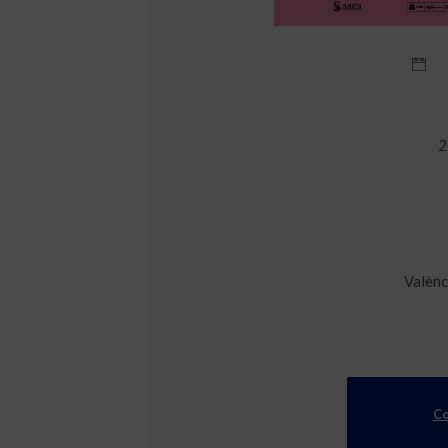
2
Valènc
Co