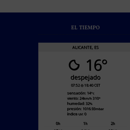
EL TIEMPO
ALICANTE, ES
16°
despejado
07:52
18:40 CET
sensación: 14
°c
viento: 24
310
km/h
°
humedad: 32
%
presión: 1016.93
mbar
índice uv: 0
0
1
2
h
h
h