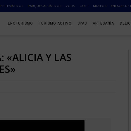
ES TEMÁTICOS
PARQUES ACUÁTICOS
ZOOS
GOLF
MUSEOS
ENLACES DE 
ENOTURISMO
TURISMO ACTIVO
SPAS
ARTESANÍA
DELI
 «ALICIA Y LAS
ES»