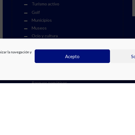
Turismo activo
Golf
Municipios
Museos
Ocio y cultura
Eventos culturales
Eventos deportivos
mizar la navegación y
Acepto
S
Fiestas
Otros eventos
Parques acuáticos
Parques temáticos
Playas
Recomendamos en la Costa Blanca
Visitas
Zoos