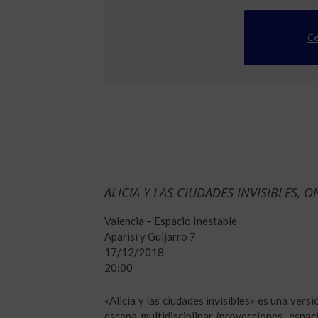
Co
ALICIA Y LAS CIUDADES INVISIBLES, 
Valencia – Espacio Inestable
Aparisi y Guijarro 7
17/12/2018
20:00
«Alicia y las ciudades invisibles» es una versi
escena multidisciplinar (proyecciones, espa