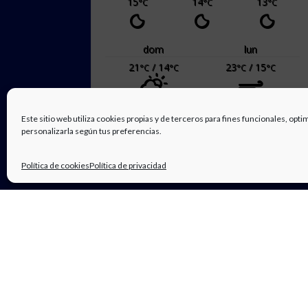
15
14
13
°C
°C
°C
dom
lun
21
/ 14
23
/ 15
°C
°C
°C
°C
Alicante, ES
pronóstico meteorológico para
Este sitio web utiliza cookies propias y de terceros para fines funcionales, opti
mañana ▸
personalizarla según tus preferencias.
Política de cookies
Política de privacidad