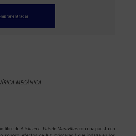
mprar entradas
ONÍRICA MECÁNICA
ón libre de
Alicia en el País de Maravillas
con una puesta en
cio sonoro, efectos de luz, máscaras ) que indaga en los