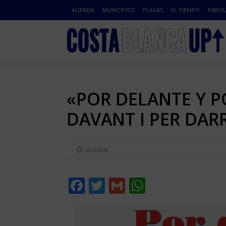
AGENDA
MUNICIPIOS
PLAYAS
EL TIEMPO
PARQU
«POR DELANTE Y P
DAVANT I PER DAR
19/11/2018
Facebook
Twitter
Gmail
WhatsApp