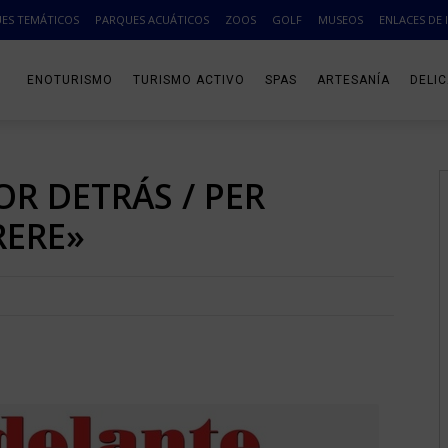
ES TEMÁTICOS
PARQUES ACUÁTICOS
ZOOS
GOLF
MUSEOS
ENLACES DE 
ENOTURISMO
TURISMO ACTIVO
SPAS
ARTESANÍA
DELI
OR DETRÁS / PER
RERE»