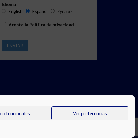
Idioma
English
Español
Русский
Acepto la
Política de privacidad
.
olo funcionales
Ver preferencias