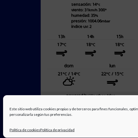
sensación: 14
°c
viento: 31
300
km/h
°
humedad: 35
%
presión: 1004.06
mbar
índice uv: 2
13
14
15
h
h
h
17
18
18
°C
°C
°C
dom
lun
21
/ 14
22
/ 15
°C
°C
°C
°C
powered by
Weather Atlas
Este sitio web utiliza cookies propias y de terceros para fines funcionales, opti
personalizarla según tus preferencias.
Política de cookies
Política de privacidad