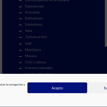
Experiencias
Artesanía
Delicatesen
Enoturismo
Spas
Turismo activo
Golf
Municipios
Museos
Ocio y cultura
Eventos culturales
Eventos deportivos
Fiestas
mizar la navegación y
Otros eventos
Acepto
S
Parques acuáticos
Parques temáticos
Playas