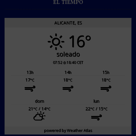
EL TIEMPO
ALICANTE, ES
16°
soleado
07:52
18:40 CET
13
14
15
h
h
h
17
18
18
°C
°C
°C
dom
lun
21
/ 14
22
/ 15
°C
°C
°C
°C
powered by
Weather Atlas