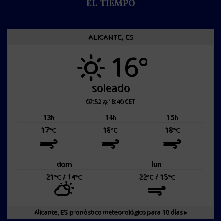
EL TIEMPO
ALICANTE, ES
16°
soleado
07:52
18:40 CET
13
14
15
h
h
h
17
18
18
°C
°C
°C
dom
lun
21
/ 14
22
/ 15
°C
°C
°C
°C
Alicante, ES
pronóstico meteorológico para 10 días ▸