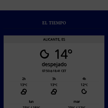
EL TIEMPO
ALICANTE, ES
14°
despejado
07:50
18:41 CET
2
3
4
h
h
h
13
13
12
°C
°C
°C
lun
mar
23
/ 16
23
/ 12
°C
°C
°C
°C