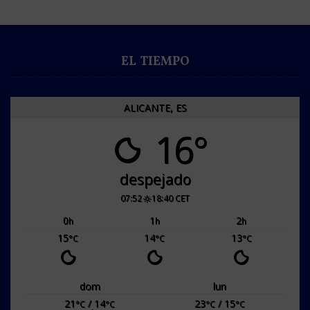
EL TIEMPO
ALICANTE, ES
16°
despejado
07:52
18:40 CET
0
1
2
h
h
h
15
14
13
°C
°C
°C
dom
lun
21
/ 14
23
/ 15
°C
°C
°C
°C