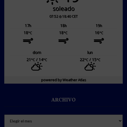
soleado
07:52
18:40 CET
17
18
19
h
h
h
18
18
16
°C
°C
°C
dom
lun
21
/ 14
22
/ 15
°C
°C
°C
°C
powered by
Weather Atlas
ARCHIVO