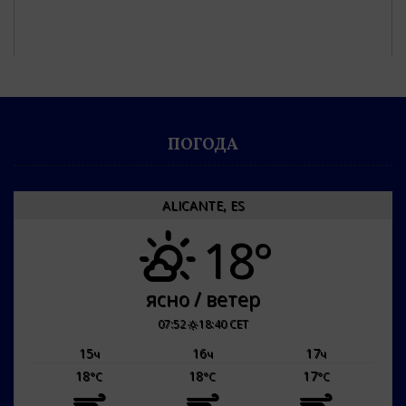
ПОГОДА
ALICANTE, ES
18°
ясно / ветер
07:52
18:40 CET
15
16
17
ч
ч
ч
18
18
17
°C
°C
°C