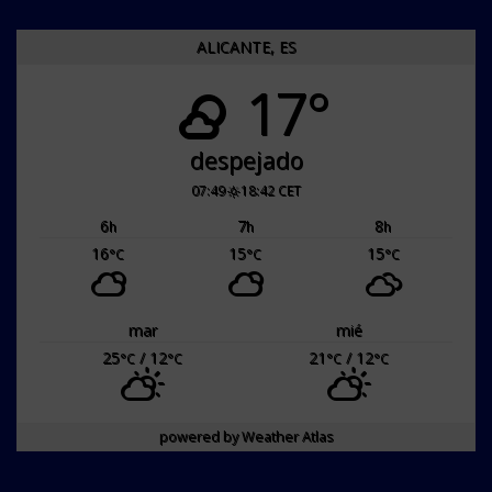
ALICANTE, ES
17°
despejado
07:49
18:42 CET
6
7
8
h
h
h
16
15
15
°C
°C
°C
mar
mié
25
/ 12
21
/ 12
°C
°C
°C
°C
powered by
Weather Atlas