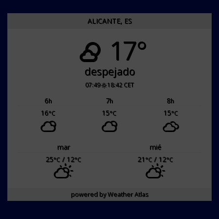
ALICANTE, ES
17°
despejado
07:49
18:42 CET
6
7
8
h
h
h
16
15
15
°C
°C
°C
mar
mié
25
/ 12
21
/ 12
°C
°C
°C
°C
powered by
Weather Atlas